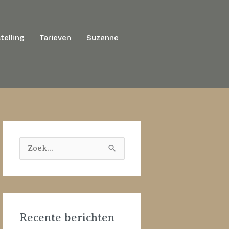
telling
Tarieven
Suzanne
Z
o
e
k
Recente berichten
n