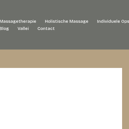
Massagetherapie
Holistische Massage
Individuele Ops
Blog
Vallei
Contact
er
/
Uncategorized
/ Door
Suzanne