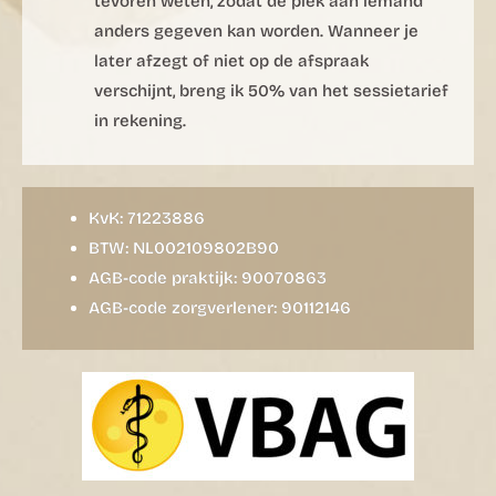
tevoren weten, zodat de plek aan iemand
anders gegeven kan worden. Wanneer je
later afzegt of niet op de afspraak
verschijnt, breng ik 50% van het sessietarief
in rekening.
KvK: 71223886
BTW: NL002109802B90
AGB-code praktijk: 90070863
AGB-code zorgverlener: 90112146