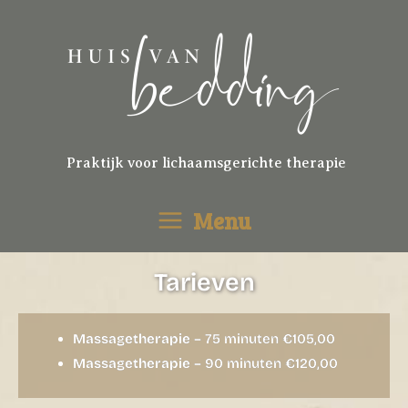
Ga
naar
de
inhoud
Praktijk voor lichaamsgerichte therapie
Menu
Tarieven
Massagetherapie
– 75 minuten €105,00
Massagetherapie
– 90 minuten €120,00