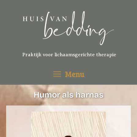
Ga
naar
de
inhoud
Praktijk voor lichaamsgerichte therapie
Menu
Humor als harnas